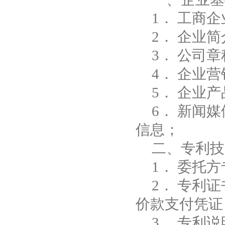
1．
工商企
2．
企业简
3．
公司章
4．
企业营
5．
企业产
6．
新闻媒
信息；
二、专利技
1．
委托方
2． 专利
价款支付凭证
3． 专利